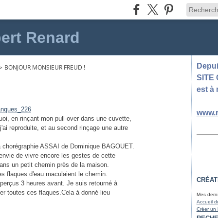
ert Renard
Depuis
>
BONJOUR MONSIEUR FREUD !
SITE
est à 
www.r
uoi, en rinçant mon pull-over dans une cuvette,
'ai reproduite, et au second rinçage une autre
r la chorégraphie ASSAI de Dominique BAGOUET.
s envie de vivre encore les gestes de cette
dans un petit chemin près de la maison.
. Des flaques d'eau maculaient le chemin.
CRÉAT
 perçus 3 heures avant. Je suis retourné à
uer toutes ces flaques.Cela à donné lieu
Mes derni
Accueil d
Créer un