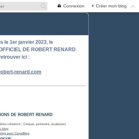
Connexion
+
Créer mon blog
 le 1er janvier 2023, le
 OFFICIEL DE ROBERT RENARD
retrouver ici :
obert-renard.com
IONS DE ROBERT RENARD
ères créations : Croquis, peintures, sculptures
u blog
 blog avec CanalBlog