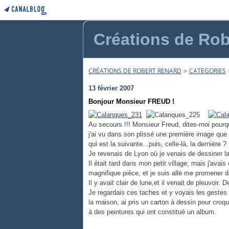
Créations de Rob
CRÉATIONS DE ROBERT RENARD
>
CATEGORIES
13 février 2007
Bonjour Monsieur FREUD !
Au secours !!! Monsieur Freud, dites-moi pourq
j'ai vu dans son plissé une première image que j
qui est la suivante...puis, celle-là, la dernière ?
Je revenais de Lyon où je venais de dessine
Il était tard dans mon petit village, mais j'avai
magnifique pièce, et je suis allé me promener 
Il y avait clair de lune,et il venait de pleuvoir
Je regardais ces taches et y voyais les gestes
la maison, ai pris un carton à dessin pour croq
à des peintures qui ont constitué un album.