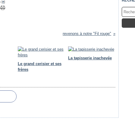
RECH
 [
#
]
revenons à notre "Fil rouge"
La tapisserie inachevée
Le grand cerisier et ses
frères