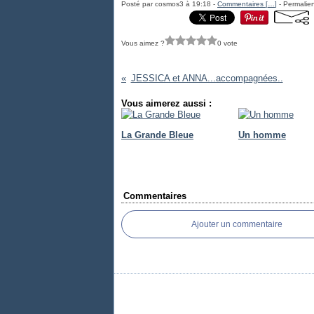
Posté par cosmos3 à 19:18 -
Commentaires [
…
]
- Permalien
Vous aimez ?
0 vote
JESSICA et ANNA...accompagnées..
Vous aimerez aussi :
La Grande Bleue
Un homme
Commentaires
Ajouter un commentaire