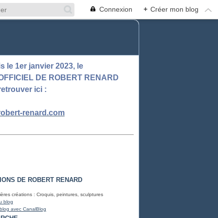
Connexion
+
Créer mon blog
 le 1er janvier 2023, le
 OFFICIEL DE ROBERT RENARD
retrouver ici :
obert-renard.com
IONS DE ROBERT RENARD
ères créations : Croquis, peintures, sculptures
u blog
 blog avec CanalBlog