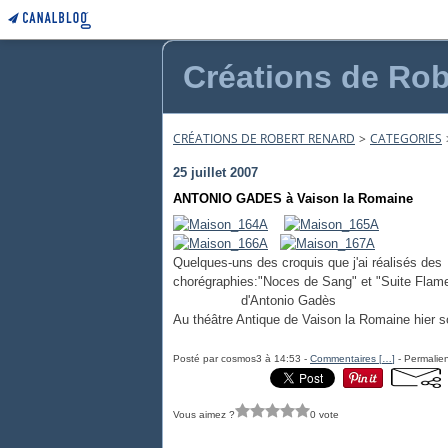
Créations de Rob
CRÉATIONS DE ROBERT RENARD
>
CATEGORIES
25 juillet 2007
ANTONIO GADES à Vaison la Romaine
Quelques-uns des croquis que j'ai réalisés des
chorégraphies:"Noces de Sang" et "Suite Flam
d'Antonio Gadès
Au théâtre Antique de Vaison la Romaine hier so
Posté par cosmos3 à 14:53 -
Commentaires [
…
]
- Permalien
Vous aimez ?
0 vote