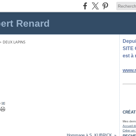
ert Renard
Depuis
>
DEUX LAPINS
SITE
est à 
www.r
 [
#
]
CRÉAT
Mes derni
Accueil d
Créer un
Hommage à S. KUBRICK