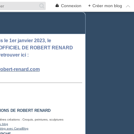
Connexion
+
Créer mon blog
 le 1er janvier 2023, le
 OFFICIEL DE ROBERT RENARD
retrouver ici :
obert-renard.com
IONS DE ROBERT RENARD
ères créations : Croquis, peintures, sculptures
u blog
 blog avec CanalBlog