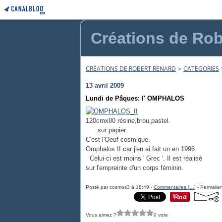
Créations de Rob
CRÉATIONS DE ROBERT RENARD
>
CATEGORIES
13 avril 2009
Lundi de Pâques: l' OMPHALOS
120cmx80 résine,brou,pastel.
sur papier.
C'est l'Oeuf cosmique.
Omphalos II car j'en ai fait un en 1996.
Celui-ci est moins ' Grec '. Il est réalisé
sur l'empreinte d'un corps féminin.
Posté par cosmos3 à 18:49 -
Commentaires [
…
]
- Permalien
Vous aimez ?
0 vote