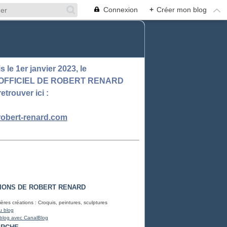
Connexion
+
Créer mon blog
 le 1er janvier 2023, le
 OFFICIEL DE ROBERT RENARD
retrouver ici :
obert-renard.com
IONS DE ROBERT RENARD
ères créations : Croquis, peintures, sculptures
u blog
 blog avec CanalBlog