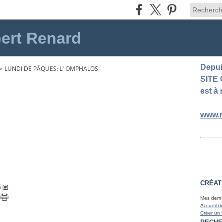
ert Renard
Depuis
>
LUNDI DE PÂQUES: L' OMPHALOS
SITE
est à 
www.r
CRÉAT
 [
#
]
Mes derni
Accueil d
Créer un