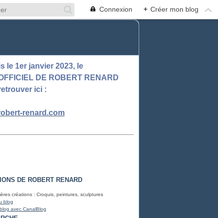
Connexion
+
Créer mon blog
 le 1er janvier 2023, le
 OFFICIEL DE ROBERT RENARD
retrouver ici :
obert-renard.com
IONS DE ROBERT RENARD
ères créations : Croquis, peintures, sculptures
u blog
 blog avec CanalBlog