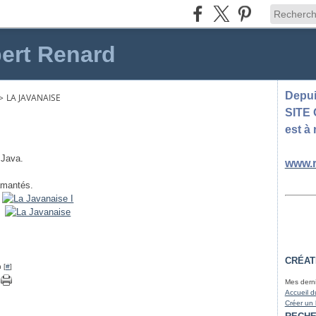
ert Renard
Depuis
>
LA JAVANAISE
SITE
est à 
 Java.
www.r
iamantés.
CRÉAT
 [
#
]
Mes derni
Accueil d
Créer un