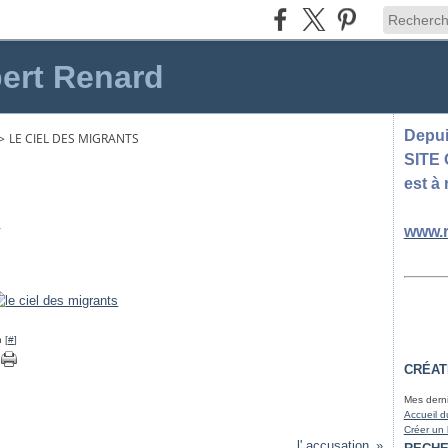
ert Renard
Depuis
>
LE CIEL DES MIGRANTS
SITE
est à 
.
www.r
 [
#
]
CRÉAT
Mes derni
Accueil d
Créer un
l' accusation