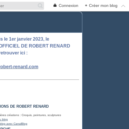
Connexion
+
Créer mon blog
 le 1er janvier 2023, le
 OFFICIEL DE ROBERT RENARD
retrouver ici :
obert-renard.com
IONS DE ROBERT RENARD
ères créations : Croquis, peintures, sculptures
u blog
 blog avec CanalBlog