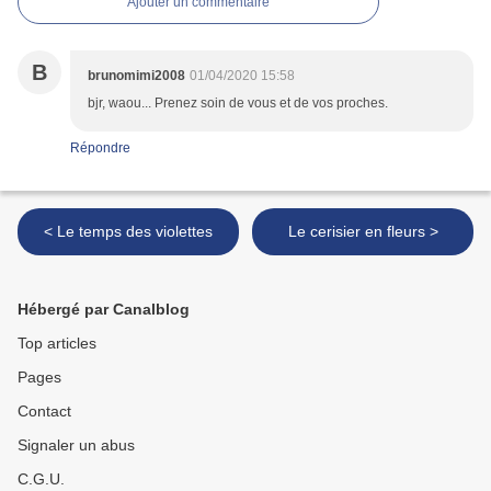
Ajouter un commentaire
B
brunomimi2008
01/04/2020 15:58
bjr, waou... Prenez soin de vous et de vos proches.
Répondre
< Le temps des violettes
Le cerisier en fleurs >
Hébergé par Canalblog
Top articles
Pages
Contact
Signaler un abus
C.G.U.