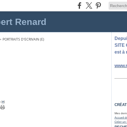
ert Renard
Depuis
>
PORTRAITS D'ECRIVAIN (E)
SITE
est à 
www.r
 [
#
]
CRÉAT
Mes derni
Accueil d
Créer un