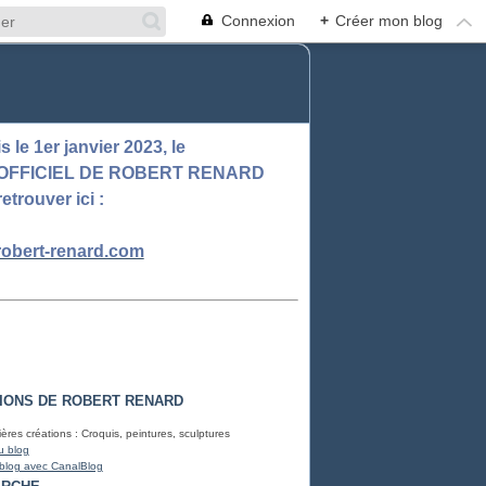
Connexion
+
Créer mon blog
 le 1er janvier 2023, le
 OFFICIEL DE ROBERT RENARD
retrouver ici :
obert-renard.com
IONS DE ROBERT RENARD
ères créations : Croquis, peintures, sculptures
u blog
 blog avec CanalBlog